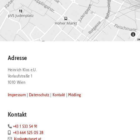
Adresse
Heinrich Klos e.U.
Vorlaufstraße 1
1010 Wien
Impressum
|
Datenschutz
|
Kontakt
|
Mödling
Kontakt
+43 1 533 54 91

+43 664 525 05 28

kloskg@utanet.at
